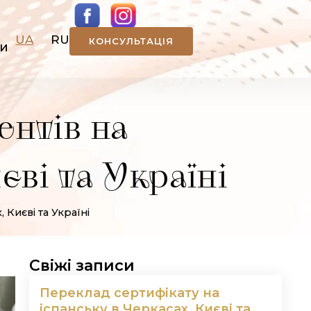
UA
RU
КОНСУЛЬТАЦІЯ
ти
ентів на
єві та Україні
Києві та Україні
Свіжі записи
Переклад сертифікату на
іспанську в Черкасах, Києві та