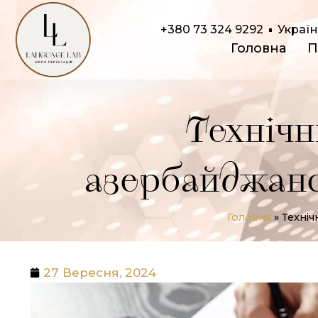
Перейти
до
+380 73 324 9292
Україн
Головна
П
вмісту
Технічн
азербайджансь
Головна
»
Техніч
27 Вересня, 2024