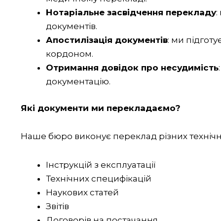
Нотаріальне засвідчення перекладу
:
документів.
Апостилізація документів
: ми підгот
кордоном.
Отримання довідок про несудимість
документацію.
Які документи ми перекладаємо?
Наше бюро виконує переклад різних технічн
Інструкцій з експлуатації
Технічних специфікацій
Наукових статей
Звітів
Договорів на постачання