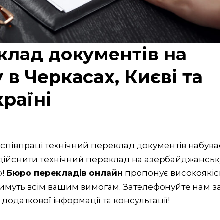
клад документів на
в Черкасах, Києві та
країні
ої співпраці технічний переклад документів набува
 здійснити технічний переклад на азербайджанськ
ю!
Бюро перекладів онлайн
пропонує високоякіс
атимуть всім вашим вимогам. Зателефонуйте нам з
одаткової інформації та консультації!