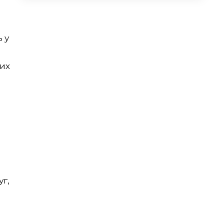
 у
ших
г,