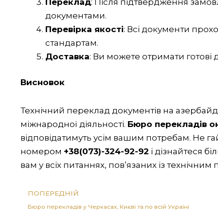
Переклад
: Після підтвердження зам
документами.
Перевірка якості
: Всі документи прох
стандартам.
Доставка
: Ви можете отримати готові 
Висновок
Технічний переклад документів на азербайд
міжнародної діяльності.
Бюро перекладів о
відповідатимуть усім вашим потребам. Не га
номером
+38(073)-324-92-92
і дізнайтеся б
вам у всіх питаннях, пов’язаних із технічним
Попер
ПОПЕРЕДНІЙ
Бюро перекладів у Черкасах, Києві та по всій Україні