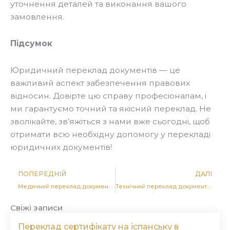
уточнення деталей та виконання вашого
замовлення.
Підсумок
Юридичний переклад документів — це
важливий аспект забезпечення правових
відносин. Довірте цю справу професіоналам, і
ми гарантуємо точний та якісний переклад. Не
зволікайте, зв’яжіться з нами вже сьогодні, щоб
отримати всю необхідну допомогу у перекладі
юридичних документів!
Попер
Д
ПОПЕРЕДНІЙ
ДАЛІ
Медичний переклад документів на англійську в Черкасах, Києві та Україні
Технічний переклад документів на англійську в Черкасах, Києві та Україні
Свіжі записи
Переклад сертифікату на іспанську в