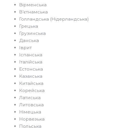
Вірменська
В’єтнамська
Голландська (Нідерландська)
Грецька
Грузинська
Данська
Іврит
Іспанська
Італійська
Естонська
Казахська
Китайська
Корейська
Латиська
Литовська
Німецька
Норвезька
Польська