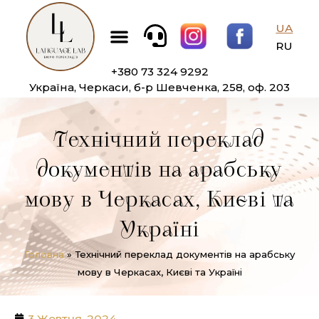
Перейти
Меню
до
UA
вмісту
RU
+380 73 324 9292
Україна, Черкаси, б-р Шевченка, 258, оф. 203
Технічний переклад
документів на арабську
мову в Черкасах, Києві та
Україні
Головна
»
Технічний переклад документів на арабську
мову в Черкасах, Києві та Україні
3 Жовтня, 2024