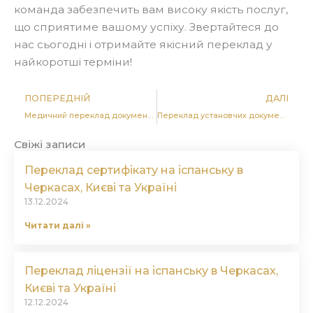
команда забезпечить вам високу якість послуг,
що сприятиме вашому успіху. Звертайтеся до
нас сьогодні і отримайте якісний переклад у
найкоротші терміни!
Попер
Д
ПОПЕРЕДНІЙ
ДАЛІ
Медичний переклад документів на арабську мову в Черкасах, Києві та Україні
Переклад установчих документів компаній на арабську в Черкасах, Києві та Україні
Свіжі записи
Переклад сертифікату на іспанську в
Черкасах, Києві та Україні
13.12.2024
Читати далі »
Переклад ліцензії на іспанську в Черкасах,
Києві та Україні
12.12.2024