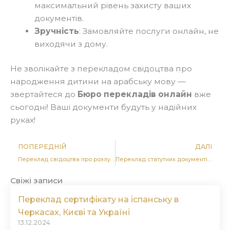
максимальний рівень захисту ваших
документів.
Зручність
: Замовляйте послуги онлайн, не
виходячи з дому.
Не зволікайте з перекладом свідоцтва про
народження дитини на арабську мову —
звертайтеся до
Бюро перекладів онлайн
вже
сьогодні! Ваші документи будуть у надійних
руках!
Попер
Д
ПОПЕРЕДНІЙ
ДАЛІ
Переклад свідоцтва про розлучення на арабську мову в Черкасах, Києві та Україні
Переклад статутних документів підприємства на арабську мову в Черкасах, Києві та Україні
Свіжі записи
Переклад сертифікату на іспанську в
Черкасах, Києві та Україні
13.12.2024