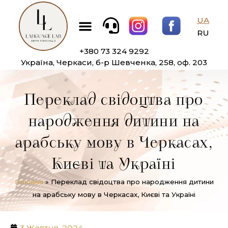
Перейти
Меню
до
UA
вмісту
RU
+380 73 324 9292
Україна, Черкаси, б-р Шевченка, 258, оф. 203
Переклад свідоцтва про
народження дитини на
арабську мову в Черкасах,
Києві та Україні
Головна
»
Переклад свідоцтва про народження дитини
на арабську мову в Черкасах, Києві та Україні
3 Жовтня, 2024