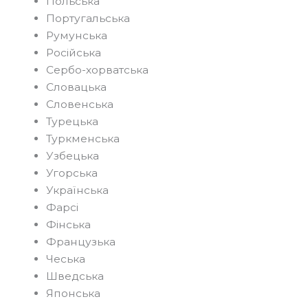
Польська
Португальська
Румунська
Російська
Сербо-хорватська
Словацька
Словенська
Турецька
Туркменська
Узбецька
Угорська
Українська
Фарсі
Фінська
Французька
Чеська
Шведська
Японська