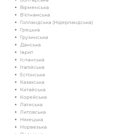
Вірменська
В’єтнамська
Голландська (Нідерландська)
Грецька
Грузинська
Данська
Іврит
Іспанська
Італійська
Естонська
Казахська
Китайська
Корейська
Латиська
Литовська
Німецька
Норвезька