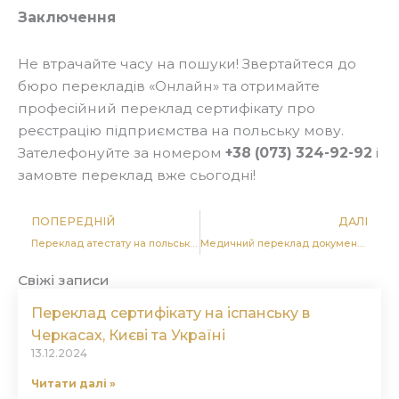
Заключення
Не втрачайте часу на пошуки! Звертайтеся до
бюро перекладів «Онлайн» та отримайте
професійний переклад сертифікату про
реєстрацію підприємства на польську мову.
Зателефонуйте за номером
+38 (073) 324-92-92
і
замовте переклад вже сьогодні!
Попер
Д
ПОПЕРЕДНІЙ
ДАЛІ
Переклад атестату на польську мову в Черкасах, Києві та Україні
Медичний переклад документів на французьку мову в Черкасах, Києві та по всій Україні
Свіжі записи
Переклад сертифікату на іспанську в
Черкасах, Києві та Україні
13.12.2024
Читати далі »