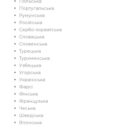
Польська
Португальська
Румунська
Російська
Сербо-хорватська
Словацька
Словенська
Турецька
Туркменська
Узбецька
Угорська
Українська
Фарсі
Фінська
Французька
Чеська
Шведська
Японська