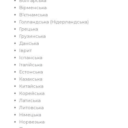
Болгарська
Вірменська
В’єтнамська
Голландська (Нідерландська)
Грецька
Грузинська
Данська
Іврит
Іспанська
Італійська
Естонська
Казахська
Китайська
Корейська
Латиська
Литовська
Німецька
Норвезька