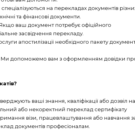
і спеціалізуються на перекладах документів різни
хнічні та фінансові документи.
 Якщо ваш документ потребує офіційного
іальне засвідчення перекладу.
ослуги апостилізації необхідного пакету документ
: Ми допоможемо вам з оформленням довідки пр
катів?
верджують ваші знання, кваліфікації або дозвіл н
ильний або некоректний переклад сертифікату
римання візи, працевлаштування або навчання з
еклад документів професіоналам.