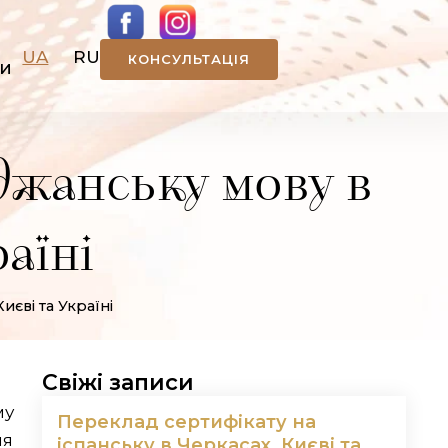
UA
RU
КОНСУЛЬТАЦІЯ
ти
джанську мову в
аїні
єві та Україні
Свіжі записи
му
Переклад сертифікату на
ля
іспанську в Черкасах, Києві та