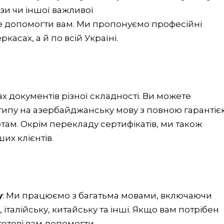
ізи чи іншої важливої
е допомогти вам. Ми пропонуємо професійні
касах, а й по всій Україні.
х документів різної складності. Ви можете
 типу на азербайджанську мову з повною гарантіє
там. Окрім перекладу сертифікатів, ми також
х клієнтів.
у
: Ми працюємо з багатьма мовами, включаючи
 італійську, китайську та інші. Якщо вам потрібен
готові вам допомогти.