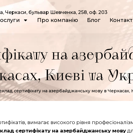
а, Черкаси, бульвар Шевченка, 258, оф. 203
ослуги
Про компанію
Блог
Контак
фікату на азербай
касах, Києві та Укр
клад сертифікату на азербайджанську мову в Черкасах, Ки
тифікатів, вимагає високого рівня професіоналіз
клад сертифікату на азербайджанську мову
д