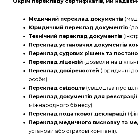
Окрім перекладу сертифікатів, ми надаємо
Медичний переклад документів
(меди
Юридичний переклад документів
(до
Технічний переклад документів
(інстр
Переклад установчих документів ко
Переклад судових рішень та постано
Переклад ліцензій
(дозволи на діяльніс
Переклад довіреностей
(юридичні до
особи).
Переклад свідоцтв
(свідоцтва про шл
Переклад документів для реєстрації
міжнародного бізнесу).
Переклад податкової декларації
(фі
Переклад медичного висновку та ме
установи або страхові компанії).