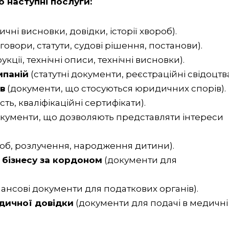
 наступні послуги:
чні висновки, довідки, історії хвороб).
говори, статути, судові рішення, постанови).
укції, технічні описи, технічні висновки).
мпаній
(статутні документи, реєстраційні свідоцтва
в
(документи, що стосуються юридичних спорів).
ть, кваліфікаційні сертифікати).
кументи, що дозволяють представляти інтереси
юб, розлучення, народження дитини).
 бізнесу за кордоном
(документи для
нансові документи для податкових органів).
дичної довідки
(документи для подачі в медичні