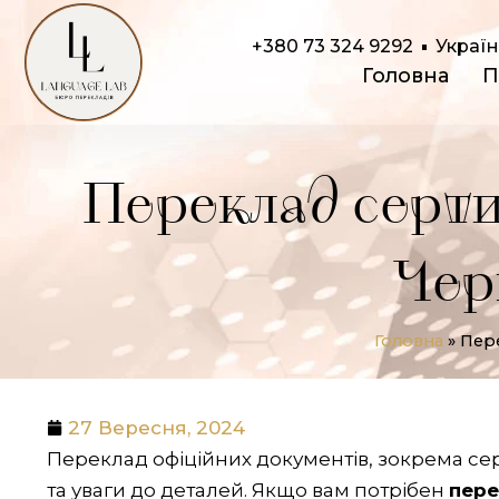
Перейти
до
+380 73 324 9292
Україн
Головна
П
вмісту
Переклад серти
Чер
Головна
»
Пере
27 Вересня, 2024
Переклад офіційних документів, зокрема сер
та уваги до деталей. Якщо вам потрібен
пере