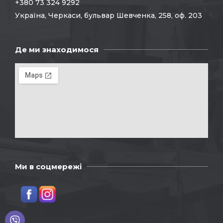
+380 73 324 9292
Україна, Черкаси, бульвар Шевченка, 258, оф. 203
Де ми знаходимося
Ми в соцмережі
Viber
Telegram