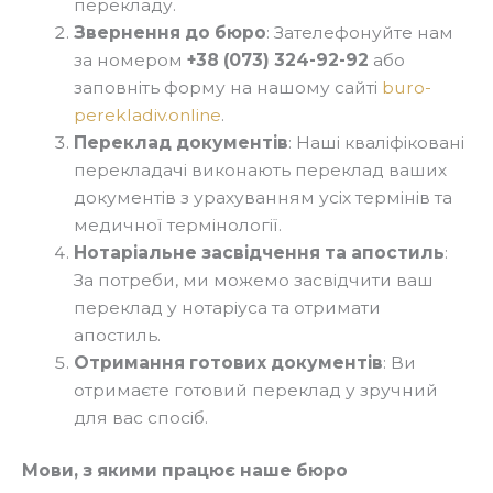
перекладу.
Звернення до бюро
: Зателефонуйте нам
за номером
+38 (073) 324-92-92
або
заповніть форму на нашому сайті
buro-
perekladiv.online
.
Переклад документів
: Наші кваліфіковані
перекладачі виконають переклад ваших
документів з урахуванням усіх термінів та
медичної термінології.
Нотаріальне засвідчення та апостиль
:
За потреби, ми можемо засвідчити ваш
переклад у нотаріуса та отримати
апостиль.
Отримання готових документів
: Ви
отримаєте готовий переклад у зручний
для вас спосіб.
Мови, з якими працює наше бюро