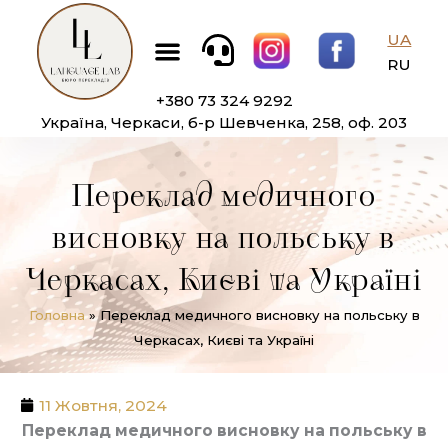
Перейти
Меню
до
UA
вмісту
RU
+380 73 324 9292
Україна, Черкаси, б-р Шевченка, 258, оф. 203
Переклад медичного
висновку на польську в
Черкасах, Києві та Україні
Головна
»
Переклад медичного висновку на польську в
Черкасах, Києві та Україні
11 Жовтня, 2024
Переклад медичного висновку на польську в