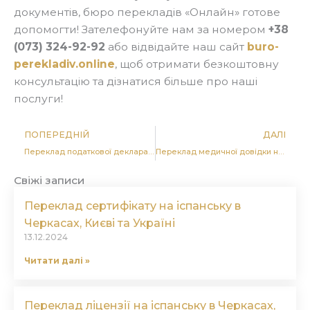
документів, бюро перекладів «Онлайн» готове
допомогти! Зателефонуйте нам за номером
+38
(073) 324-92-92
або відвідайте наш сайт
buro-
perekladiv.online
, щоб отримати безкоштовну
консультацію та дізнатися більше про наші
послуги!
Попер
Д
ПОПЕРЕДНІЙ
ДАЛІ
Переклад податкової декларації на польську в Черкасах, Києві та Україні
Переклад медичної довідки на польську в Черкасах, Києві та Україні
Свіжі записи
Переклад сертифікату на іспанську в
Черкасах, Києві та Україні
13.12.2024
Читати далі »
Переклад ліцензії на іспанську в Черкасах,