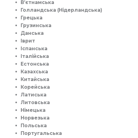
В’єтнамська
Голландська (Нідерландська)
Грецька
Грузинська
Данська
Іврит
Іспанська
Італійська
Естонська
Казахська
Китайська
Корейська
Латиська
Литовська
Німецька
Норвезька
Польська
Португальська