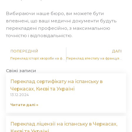
Вибираючи наше бюро, ви можете бути
впевнені, що ваші медичні документи будуть
перекладені професійно, з максимальною
точністю і відповідальністю.
Попер
Д
ПОПЕРЕДНІЙ
ДАЛІ
Переклад історії хвороби на французьку в Черкасах, Києві та Україні
Переклад атестату на французьку в Черкасах, Києві та Україні
Свіжі записи
Переклад сертифікату на іспанську в
Черкасах, Києві та Україні
13.12.2024
Читати далі »
Переклад ліцензії на іспанську в Черкасах,
Києві та Україні