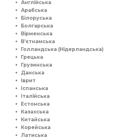
Англійська
Арабська
Білоруська
Болгарська
Вірменська
В’єтнамська
Голландська (Нідерландська)
Грецька
Грузинська
Данська
Іврит
Іспанська
Італійська
Естонська
Казахська
Китайська
Корейська
Латиська