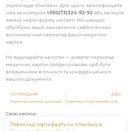
перекладів «Онлайн». Для цього зателефонуйте
нам за номером
+380(73)324-92-92
або залиште
заявку через форму на сайті. Ми швидко
обробимо ваше замовлення і забезпечимо
високоякісний переклад вашої медичної
картки.
Не відкладайте на потім — довірте переклад
медичних карток професіоналам, щоб бути
впевненими в точності та конфіденційності
вашого документа.
Попер
Д
ПОПЕРЕДНІЙ
ДАЛІ
Переклад клінічних досліджень на французьку в Черкасах, Києві та Україні
Переклад історії хвороби на французьку в Черкасах, Києві та Україні
Свіжі записи
Переклад сертифікату на іспанську в