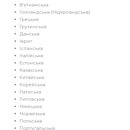
В’єтнамська
Голландська (Нідерландська)
Грецька
Грузинська
Данська
Іврит
Іспанська
Італійська
Естонська
Казахська
Китайська
Корейська
Латиська
Литовська
Німецька
Норвезька
Польська
Португальська