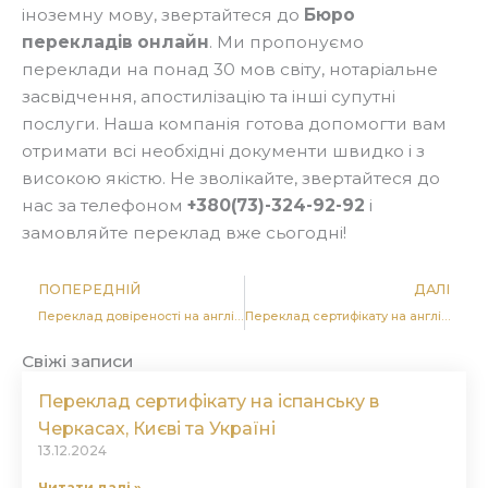
іноземну мову, звертайтеся до
Бюро
перекладів онлайн
. Ми пропонуємо
переклади на понад 30 мов світу, нотаріальне
засвідчення, апостилізацію та інші супутні
послуги. Наша компанія готова допомогти вам
отримати всі необхідні документи швидко і з
високою якістю. Не зволікайте, звертайтеся до
нас за телефоном
+380(73)-324-92-92
і
замовляйте переклад вже сьогодні!
Попер
Д
ПОПЕРЕДНІЙ
ДАЛІ
Переклад довіреності на англійську в Черкасах, Києві та по всій Україні
Переклад сертифікату на англійську мову в Черкасах, Києві та Україні
Свіжі записи
Переклад сертифікату на іспанську в
Черкасах, Києві та Україні
13.12.2024
Читати далі »