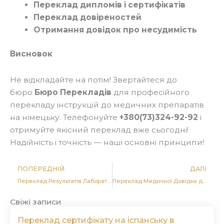
Переклад дипломів і сертифікатів
Переклад довіреностей
Отримання довідок про несудимість
Висновок
Не відкладайте на потім! Звертайтеся до
бюро
Бюро Перекладів
для професійного
перекладу інструкцій до медичних препаратів
на німецьку. Телефонуйте
+380(73)324-92-92
і
отримуйте якісний переклад вже сьогодні!
Надійність і точність — наші основні принципи!
Попер
Д
ПОПЕРЕДНІЙ
ДАЛІ
Переклад Результатів Лабораторних Досліджень на Німецьку в Черкасах, Києві та Україні
Переклад Медичної Довідки для Виїзду за Кордон на Німецьку в Черкасах, Києві та Україні
Свіжі записи
Переклад сертифікату на іспанську в